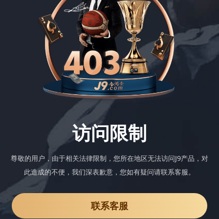
访问限制
尊敬的用户，由于相关法律限制，您所在地区无法访问J9产品，对
此造成的不便，我们深表歉意，您如有疑问请联系客服。
联系客服