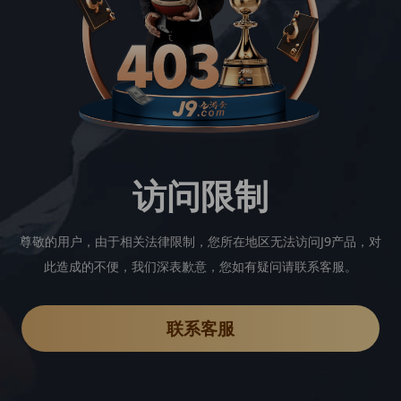
访问限制
尊敬的用户，由于相关法律限制，您所在地区无法访问J9产品，对
此造成的不便，我们深表歉意，您如有疑问请联系客服。
联系客服