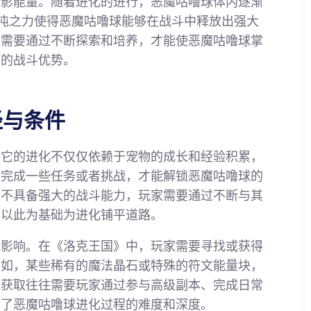
暗影能量。随着进化的进行，恶魔咕噜球体内逐渐
混沌之力使得恶魔咕噜球能够在战斗中释放出强大
家需要通过不断探索和培养，才能使恶魔咕噜球掌
高的战斗优势。
径与条件
。它的进化不仅仅依赖于宠物的成长和经验积累，
要完成一些任务或者挑战，才能解锁恶魔咕噜球的
并不具备强大的战斗能力，玩家需要通过不断与其
，以此为基础为进化铺平道路。
的影响。在《洛克王国》中，玩家需要寻找或获得
例如，某些稀有的魔法晶石或特殊的符文能量块，
的获取往往需要玩家通过参与高级副本、完成日常
加了恶魔咕噜球进化过程的难度和深度。