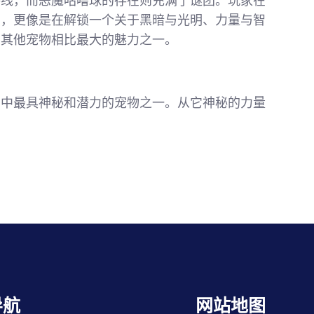
路线，而恶魔咕噜球的存在则充满了谜团。玩家在
斗，更像是在解锁一个关于黑暗与光明、力量与智
与其他宠物相比最大的魅力之一。
》中最具神秘和潜力的宠物之一。从它神秘的力量
导航
网站地图