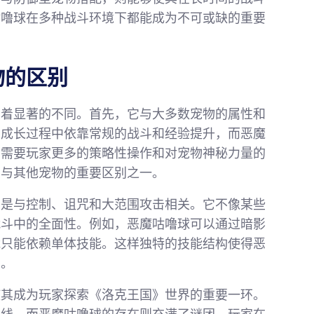
咕噜球在多种战斗环境下都能成为不可或缺的重要
物的区别
有着显著的不同。首先，它与大多数宠物的属性和
在成长过程中依靠常规的战斗和经验提升，而恶魔
，需要玩家更多的策略性操作和对宠物神秘力量的
其与其他宠物的重要区别之一。
的是与控制、诅咒和大范围攻击相关。它不像某些
战斗中的全面性。例如，恶魔咕噜球可以通过暗影
能只能依赖单体技能。这样独特的技能结构使得恶
出。
使其成为玩家探索《洛克王国》世界的重要一环。