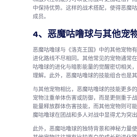
中保持优势。这样的战术搭配，使得恶魔
成员。
4、恶魔咕噜球与其他宠
恶魔咕噜球与《洛克王国》中的其他宠物
进化路线不尽相同。其他常见的宠物通常
咕噜球的进化与暗影能量的觉醒密切相关
理解。此外，恶魔咕噜球的技能组合也是
与其他宠物相比，恶魔咕噜球的技能更多
宠物注重单体伤害或防御，而是更侧重于
能量释放群体伤害技能，而其他宠物则可
魔咕噜球在团战和多人对战中显得尤为突
此外，恶魔咕噜球的独特背景和神秘力量