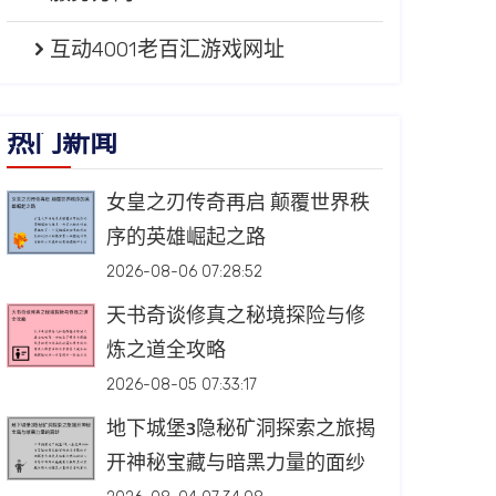
互动4001老百汇游戏网址
热门新闻
女皇之刃传奇再启 颠覆世界秩
序的英雄崛起之路
2026-08-06 07:28:52
天书奇谈修真之秘境探险与修
炼之道全攻略
2026-08-05 07:33:17
地下城堡3隐秘矿洞探索之旅揭
开神秘宝藏与暗黑力量的面纱