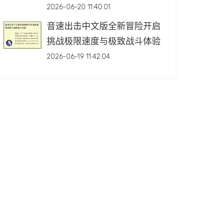
2026-06-20 11:40:01
音速出击中文版全新冒险开启
挑战极限速度与极致战斗体验
2026-06-19 11:42:04