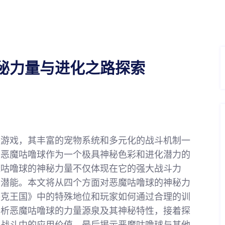
秘力量与进化之路探索
络游戏，其丰富的宠物系统和多元化的战斗机制一
，恶魔咕噜球作为一个极具神秘色彩和进化潜力的
魔咕噜球的神秘力量不仅体现在它的强大战斗力
的潜能。本文将从四个方面对恶魔咕噜球的神秘力
洛克王国》中的特殊地位和玩家如何通过合理的训
分析恶魔咕噜球的力量源泉及其神秘特性，接着探