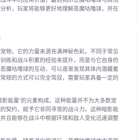
在战斗中的应用价值，最后揭示恶魔咕噜球与其他
的分析，玩家将能够更好地理解恶魔咕噜球，并在
泉
殊宠物，它的力量来源充满神秘色彩。不同于常见
过训练和战斗积累的经验来提升，而是与它自身的
与恶魔咕噜球的互动，可以逐渐发现其体内潜藏着
过常规的方式可以完全驾驭，需要玩家具备一定的
暗影能量”的元素构成。这种能量并不为大多数宠
量的契约，赋予它非同寻常的战斗力。这种暗影能
，并且能够在战斗中根据环境和敌人变化迅速调整