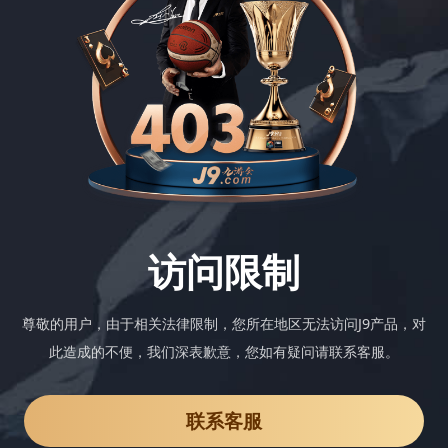
访问限制
尊敬的用户，由于相关法律限制，您所在地区无法访问J9产品，对
此造成的不便，我们深表歉意，您如有疑问请联系客服。
联系客服